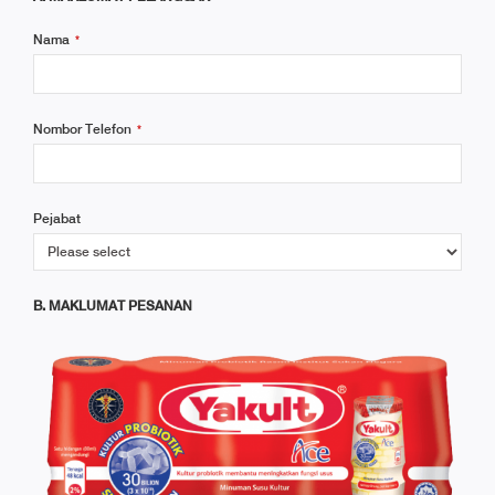
Nama
*
Nombor Telefon
*
Email
Pejabat
Address
*
B. MAKLUMAT PESANAN