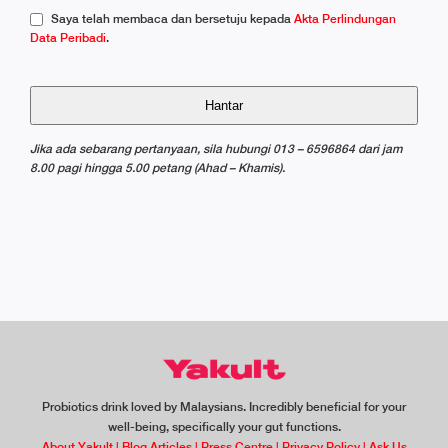
Saya telah membaca dan bersetuju kepada
Akta Perlindungan
Data Peribadi
.
Hantar
Jika ada sebarang pertanyaan, sila hubungi 013 – 6596864 dari jam
8.00 pagi hingga 5.00 petang (Ahad – Khamis).
Probiotics drink loved by Malaysians. Incredibly beneficial for your
well-being, specifically your gut functions.
About Yakult
|
Blog Articles
|
Press Centre
|
Privacy Policy
|
Ask Us